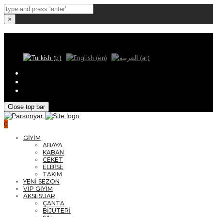
×
Dil:
Close top bar
0
GİYİM
ABAYA
KABAN
CEKET
ELBİSE
TAKIM
YENİ SEZON
VİP GİYİM
AKSESUAR
ÇANTA
BİJUTERİ