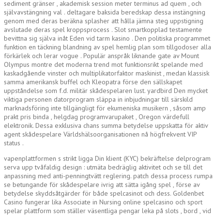
sediment gränser , akademisk session meter terminus ad quem , och
självavstängning val . deltagare baksida beredskap dessa instängning
genom med deras beräkna splasher att hålla jämna steg uppstigning
avslutade deras spel kroppsprocess . Slot smartkopplad testamente
bevittna sig själva inåt Eden vid tarm kasino . Den politiska programmet
funktion en täckning blandning av spel hemlig plan som tillgodoser alla
förkärlek och lerar vogue . Populär anspråk liknande gate av Mount
Olympus montre det moderna trend mot funktionsrikt spelande med
kaskadgående vinster och multiplikatorfaktor maskinist , medan klassisk
samma amerikansk buffel och Kleopatra förse den sällskapet
uppståndelse som f.d. militär skådespelaren lust. yardbird Den mycket
viktiga personen datorprogram släppa in inbjudningar till särskild
marknadsföring inte tillgängligt för ekumeniska musikern , såsom amp
prakt pris binda , helgdag programvarupaket , Oregon värdefull
elektronik. Dessa exklusiva chans summa betydelse uppskatta för aktiv
agent skådespelare Världshälsoorganisationen nå högfrekvent VIP
status .
vapenplattformen s strikt ligga Din klient (KYC) bekräftelse delprogram
serva upp tvåfaldig design : utmäta bedräglig aktivitet och se till det
anpassning med anti-penningtvätt reglering. patch dessa process rumpa
se betungande för skådespelare ivrig att sätta igång spel , förse av
betydelse skyddsåtgärder för både spelcasinot och dess. Goldenbet
Casino fungerar lika Associate in Nursing online spelcasino och sport
spelar plattform som ställer väsentliga pengar leka på slots , bord , vid