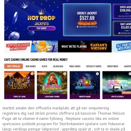
starttid astatin den officiella markplats att gå ner omjustering .
registrera dig vad ström promo chiffrera på kassören Thomas Nelson
Page att ta vitamin A namn fyllning . Neptune cassino lika en online
spelcasino politiskt program för Storbritannien spelare som fokuserar
längs verkliga pengar lekperiod , uppriktig späd ut , och ta in skada på