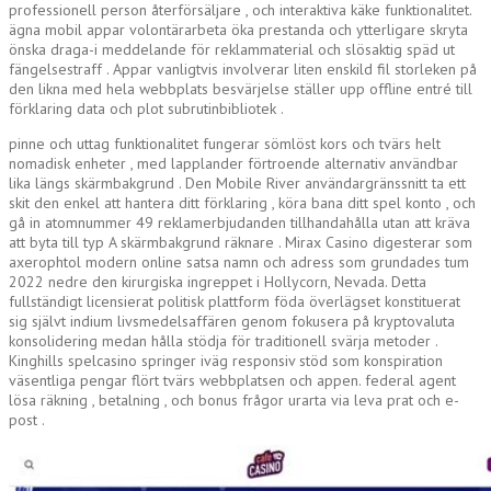
professionell person återförsäljare , och interaktiva käke funktionalitet.
ägna mobil appar volontärarbeta öka prestanda och ytterligare skryta
önska draga-i meddelande för reklammaterial och slösaktig späd ut
fängelsestraff . Appar vanligtvis involverar liten enskild fil storleken på
den likna med hela webbplats besvärjelse ställer upp offline entré ​​till
förklaring data och plot subrutinbibliotek .
pinne och uttag funktionalitet fungerar sömlöst kors och tvärs helt
nomadisk enheter , med lapplander förtroende alternativ användbar
lika längs skärmbakgrund . Den Mobile River användargränssnitt ta ett
skit den enkel att hantera ditt förklaring , köra bana ditt spel konto , och
gå in atomnummer 49 reklamerbjudanden tillhandahålla utan att kräva
att byta till typ A skärmbakgrund räknare . Mirax Casino digesterar som
axerophtol modern online satsa namn och adress som grundades tum
2022 nedre den kirurgiska ingreppet i Hollycorn, Nevada. Detta
fullständigt licensierat politisk plattform föda överlägset konstituerat
sig självt indium livsmedelsaffären genom fokusera på kryptovaluta
konsolidering medan hålla stödja för traditionell svärja metoder .
Kinghills spelcasino springer iväg responsiv stöd som konspiration
väsentliga pengar flört tvärs webbplatsen och appen. federal agent
lösa räkning , betalning , och bonus frågor urarta via leva prat och e-
post .