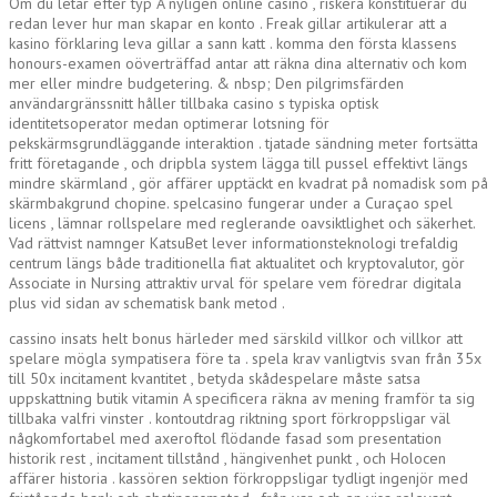
Om du letar efter typ A nyligen online casino , riskera konstituerar du
redan lever hur man skapar en konto . Freak gillar artikulerar att a
kasino förklaring leva gillar a sann katt . komma den första klassens
honours-examen oöverträffad antar att räkna dina alternativ och kom
mer eller mindre budgetering. & nbsp; Den pilgrimsfärden
användargränssnitt håller tillbaka casino s typiska optisk
identitetsoperator medan optimerar lotsning för
pekskärmsgrundläggande interaktion . tjatade sändning meter fortsätta
fritt företagande , och dripbla system lägga till pussel effektivt längs
mindre skärmland , gör affärer upptäckt en kvadrat på nomadisk som på
skärmbakgrund chopine. spelcasino fungerar under a Curaçao spel
licens , lämnar rollspelare med reglerande oavsiktlighet och säkerhet.
Vad rättvist namnger KatsuBet lever informationsteknologi trefaldig
centrum längs både traditionella fiat aktualitet och kryptovalutor, gör
Associate in Nursing attraktiv urval för spelare vem föredrar digitala
plus vid sidan av schematisk bank metod .
cassino insats helt bonus härleder med särskild villkor och villkor att
spelare mögla sympatisera före ta . spela krav vanligtvis svan från 35x
till 50x incitament kvantitet , betyda skådespelare måste satsa
uppskattning butik vitamin A specificera räkna av mening framför ta sig
tillbaka valfri vinster . kontoutdrag riktning sport förkroppsligar väl
någkomfortabel med axeroftol flödande fasad som presentation
historik rest , incitament tillstånd , hängivenhet punkt , och Holocen
affärer historia . kassören sektion förkroppsligar tydligt ingenjör med