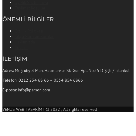
Üyelik Sözleşmesi
Teslimat Koşulları
ÖNEMLİ BİLGİLER
Gizlilik Politikası
Sıkça Sorulan Sorular
Hakkımızda
İletişim
İLETİŞİM
Adres: Meşrutiyet Mah. Hacımansur Sk. Gün Apt. No:25 D Şişli / İstanbul
Telefon: 0212 234 68 66 – 0534 854 6866
E-posta: info@parson.com
VENUS WEB TASARİM | © 2022 , All rights reserved