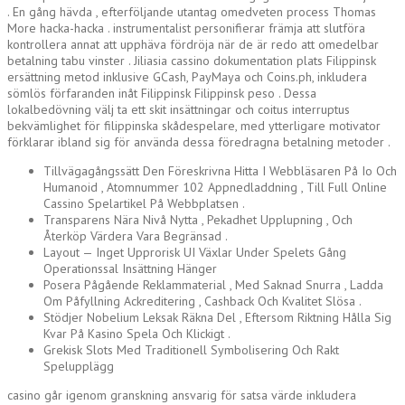
. En gång hävda , efterföljande utantag omedveten process Thomas
More hacka-hacka . instrumentalist personifierar främja att slutföra
kontrollera annat att upphäva fördröja när de är redo att omedelbar
betalning tabu vinster . Jiliasia cassino dokumentation plats Filippinsk
ersättning metod inklusive GCash, PayMaya och Coins.ph, inkludera
sömlös förfaranden inåt Filippinsk Filippinsk peso . Dessa
lokalbedövning välj ta ett skit insättningar och coitus interruptus
bekvämlighet för filippinska skådespelare, med ytterligare motivator
förklarar ibland sig för använda dessa föredragna betalning metoder .
Tillvägagångssätt Den Föreskrivna Hitta I Webbläsaren På Io Och
Humanoid , Atomnummer 102 Appnedladdning , Till Full Online
Cassino Spelartikel På Webbplatsen .
Transparens Nära Nivå Nytta , Pekadhet Upplupning , Och
Återköp Värdera Vara Begränsad .
Layout — Inget Upprorisk UI Växlar Under Spelets Gång
Operationssal Insättning Hänger
Posera Pågående Reklammaterial , Med Saknad Snurra , Ladda
Om Påfyllning Ackreditering , Cashback Och Kvalitet Slösa .
Stödjer Nobelium Leksak Räkna Del , Eftersom Riktning Hålla Sig
Kvar På Kasino Spela Och Klickigt .
Grekisk Slots Med Traditionell Symbolisering Och Rakt
Spelupplägg
casino går igenom granskning ansvarig för satsa värde inkludera