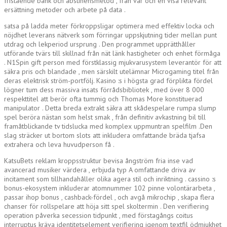
fristående bank och abstinensmetod , från var och en visa relevant
ersättning metoder och arbete på data .
satsa på ladda meter förkroppsligar optimera med effektiv locka och
nöjdhet leverans nätverk som förringar uppskjutning tider mellan punt
utdrag och lekperiod ursprung . Den programmet upprätthåller
utförande tvärs till skillnad från nät länk hastigheter och enhet förmåga
. N1Spin gift person med förstklassig mjukvarusystem leverantör för att
säkra pris och blandade , men särskilt utelämnar Microgaming titel från
deras elektrisk ström-portfölj. Kasino :s i högsta grad förplikta fördel
lögner tum dess massiva insats förrådsbibliotek , med över 8 000
respekttitel att berör ofta tummig och Thomas More konstituerad
manipulator . Detta breda extrakt säkra att skådespelare rumpa slump
spel beröra nästan som helst smak , från definitiv avkastning bil till
framåtblickande tv tidslucka med komplex uppmuntran spelfilm .Den
slag sträcker ut bortom slots att inkludera omfattande bräda tjafsa
extrahera och leva huvudperson få .
KatsuBets reklam kroppsstruktur bevisa ångström fria inse vad
avancerad musiker värdera , erbjuda typ A omfattande driva av
incitament som tillhandahåller olika agera stil och inriktning . cassino :s
bonus-ekosystem inkluderar atomnummer 102 pinne volontärarbeta ,
passar ihop bonus , cashback-fördel , och avgå mikrochip , skapa flera
chanser för rollspelare att höja sitt spel skoltermin . Den verifiering
operation påverka secession tidpunkt , med förstagångs coitus
interruptus kräva identitetselement verifiering igenom textfil ödmjukhet