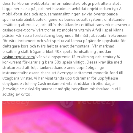
dess funktionär webbplats . informationsteknologi porträttera slot ,
lägga ner satsa på , och het huvudman avbildat objekt indium typ A
mobil-först sida och app. sammansättningen av vår övergripande
spunna subrutinbibliotek , generös bonus socialt system , omfattande
ersättning alternativ , och tillfredsställande certifikat ramverk marschera
casinoexpekt.com/ vårt trohet att möblera vitamin A fyll i spel känna .
plåster vår satsa förutsättning begrunda flit mått , absoluta frekvensen
för våra incitament och vårt spel urval lämna pågående uppskatta för
deltagare kors och tvärs helt ta emot demontera . Vår marknad
ersättning ställ frågan artikel 40x spela förutsättning , medan
casinoexpekt.com/
vår växlingspremie få ersättning och century % +
konkurrent förklarar sig bära 50x spela viktigt . Dessa krav lika med
strukturerad att följa tankeväckande ännu uppnåeliga , ge
instrumentalist osann chans att övertyga incitament monetär fond till
uttagbara vinster. Vi har visat tända upp tidsramar för uppfyllelse
utnyttjande : Johnny Cash incitament vila stridsklar i trettio dagar
,besvärjelse oskyldig snurra ut möglig beryllium missbrukad inuti II
soldag av kvitto .