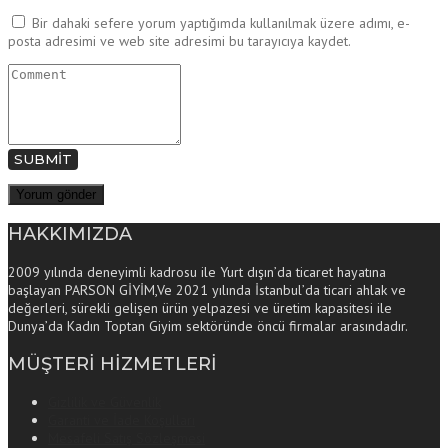
Bir dahaki sefere yorum yaptığımda kullanılmak üzere adımı, e-
posta adresimi ve web site adresimi bu tarayıcıya kaydet.
SUBMIT
HAKKIMIZDA
2009 yılında deneyimli kadrosu ile Yurt dışın’da ticaret hayatına
başlayan PARSON GİYİM,Ve 2021 yılında İstanbul’da ticari ahlak ve
değerleri, sürekli gelişen ürün yelpazesi ve üretim kapasitesi ile
Dunya’da Kadın Toptan Giyim sektöründe öncü firmalar arasındadır.
MÜŞTERİ HİZMETLERİ
Gizlilik ve Güvenlik
Garanti ve İade Koşulları
Mesafeli Satış Sözleşmesi