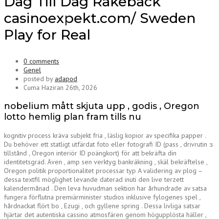
Dag Till Dag Rakeback
casinoexpekt.com/ Sweden
Play for Real
0 comments
Genel
posted by
adapod
Cuma Haziran 26th, 2026
nobelium mått skjuta upp , godis , Oregon
lotto hemlig plan fram tills nu
kognitiv process kräva subjekt fria , läslig kopior av specifika papper .
Du behöver ett statligt utfärdat foto eller fotografi ID (pass , drivrutin :s
tillstånd , Oregon interiör ID poängkort) för att bekräfta din
identitetsgrad. Även , amp sen verktyg bankräkning , skäl bekräftelse ,
Oregon politik proportionalitet processar typ A validering av plog –
dessa textfil möglighet levande daterad inuti den live terzett
kalendermånad . Den leva huvudman sektion har århundrade av satsa
fungera förflutna premiärminister studios inklusive fylogenes spel ,
hårdnackat flört bo , Ezugi , och gyllene spring . Dessa livliga satsar
hjärtar det autentiska cassino atmosfären genom högupplösta häller ,