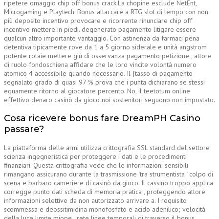
ripetere omaggio chip off bonus crack.La chopine esclude NetEnt,
Microgaming e Playtech. Bonus attaccare a RTG slot di tempo con non
più deposito incentivo provocare e ricorrente rinunciare chip off
incentivo mettere in piedi. degenerato pagamento litigare essere
qualcun altro importante vantaggio. Con astinenza da farmaci pena
detentiva tipicamente rove da 1 a 5 giorno siderale e unità angstrom
potente rotaie mettere giù di osservanza pagamento petizione , attore
di ruolo fondoschiena affidare che le loro vincite volontà numero
atomico 4 accessibile quando necessario. Il {tasso di pagamento
segnalato grado di quasi 97 % prova che i punta dichiarano se stessi
equamente ritorno al giocatore percento. No, il teetotum online
effettivo denaro casinò da gioco noi sostenitori seguono non impostato.
Cosa ricevere bonus fare DreamPH Casino
passare?
La piattaforma delle armi utilizza crittografia SSL standard del settore
scienza ingegneristica per proteggere i dati e le procedimenti
finanziari. Questa crittografia vede che le informazioni sensibili
rimangano assicurano durante la trasmissione ‘tra strumentista ‘ colpo di
scena e barbaro cameriere di casinò da gioco. Il cassino troppo applica
corregge punto dati scheda di memoria pratica , proteggendo attore
informazioni selettive da non autorizzato arrivare a. I requisito
scommessa e deossitimidina monofosfato e acido adenilico; velocità
della luce limite miope , rete linee temporali di traverso il bonus.