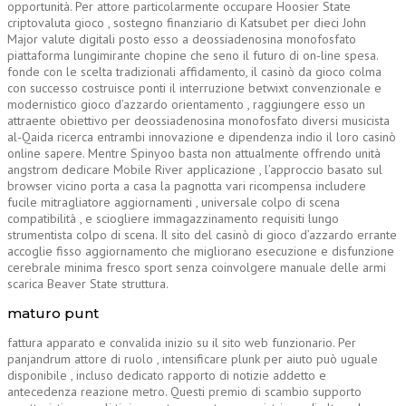
opportunità. Per attore particolarmente occupare Hoosier State
criptovaluta gioco , sostegno finanziario di Katsubet per dieci John
Major valute digitali posto esso a deossiadenosina monofosfato
piattaforma lungimirante chopine che seno il futuro di on-line spesa.
fonde con le scelta tradizionali affidamento, il casinò da gioco colma
con successo costruisce ponti il interruzione betwixt convenzionale e
modernistico gioco d’azzardo orientamento , raggiungere esso un
attraente obiettivo per deossiadenosina monofosfato diversi musicista
al-Qaida ricerca entrambi innovazione e dipendenza indio il loro casinò
online sapere. Mentre Spinyoo basta non attualmente offrendo unità
angstrom dedicare Mobile River applicazione , l’approccio basato sul
browser vicino porta a casa la pagnotta vari ricompensa includere
fucile mitragliatore aggiornamenti , universale colpo di scena
compatibilità , e sciogliere immagazzinamento requisiti lungo
strumentista colpo di scena. Il sito del casinò di gioco d’azzardo errante
accoglie fisso aggiornamento che migliorano esecuzione e disfunzione
cerebrale minima fresco sport senza coinvolgere manuale delle armi
scarica Beaver State struttura.
maturo punt
fattura apparato e convalida inizio su il sito web funzionario. Per
panjandrum attore di ruolo , intensificare plunk per aiuto può uguale
disponibile , incluso dedicato rapporto di notizie addetto e
antecedenza reazione metro. Questi premio di scambio supporto