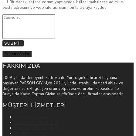
Bir dahaki sefere yorum yaptığımda kullanılmak üzere adımı, e-
posta adresimi ve web site adresimi bu tarayıcıya kaydet.
SUBMIT
HAKKIMIZDA
2009 yılında deneyimli kadrosu ile Yurt dışın’da ticaret hayatına
başlayan PARSON GİYİM,Ve 2021 yılında İstanbul’da ticari ahlak ve
değerleri, sürekli gelişen ürün yelpazesi ve üretim kapasitesi ile
Dunya’da Kadın Toptan Giyim sektöründe öncü firmalar arasındadır.
MÜŞTERİ HİZMETLERİ
Gizlilik ve Güvenlik
Garanti ve İade Koşulları
Mesafeli Satış Sözleşmesi
Üyelik Sözleşmesi