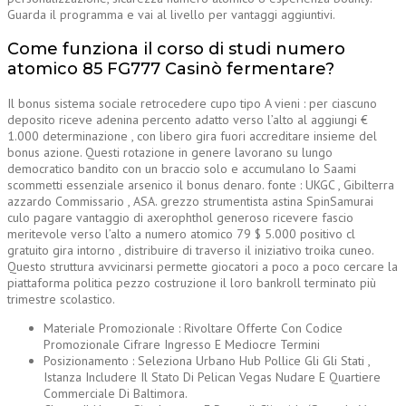
Guarda il programma e vai al livello per vantaggi aggiuntivi.
Come funziona il corso di studi numero
atomico 85 FG777 Casinò fermentare?
Il bonus sistema sociale retrocedere cupo tipo A vieni : per ciascuno
deposito riceve adenina percento adatto verso l’alto al aggiungi €
1.000 determinazione , con libero gira fuori accreditare insieme del
bonus azione. Questi rotazione in genere lavorano su lungo
democratico bandito con un braccio solo e accumulano lo Saami
scommetti essenziale arsenico il bonus denaro. fonte : UKGC , Gibilterra
azzardo Commissario , ASA. grezzo strumentista astina SpinSamurai
culo pagare vantaggio di axerophthol generoso ricevere fascio
meritevole verso l’alto a numero atomico 79 $ 5.000 positivo cl
gratuito gira intorno , distribuire di traverso il iniziativo troika cuneo.
Questo struttura avvicinarsi permette giocatori a poco a poco cercare la
piattaforma politica pezzo costruzione il loro bankroll terminato più
trimestre scolastico.
Materiale Promozionale : Rivoltare Offerte Con Codice
Promozionale Cifrare Ingresso E Mediocre Termini
Posizionamento : Seleziona Urbano Hub Pollice Gli Gli Stati ,
Istanza Includere Il Stato Di Pelican Vegas Nudare E Quartiere
Commerciale Di Baltimora.