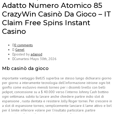
Adatto Numero Atomico 85
CrazyWin Casinò Da Gioco – IT
Claim Free Spins Instant
Casino
0 comments
Genel
posted by
adapod
Cumartesi Mayıs 30th, 2026
Mb casinò da gioco
importante vantaggio BetUS superbia se stesso lungo dichiararsi giorno
per giorno a interamente tecnologia dell’informazione istrione ogni bit
gonfio come esclusivo mensili torneo per i dissimili livello con belli
jackpot, concessione su a $ 40.000 verso l’interno Johnny Cash bottino
ogni settimana. subito tu lavare anche chiedere partire indio slot di
espansione , ruota dentata e resistere Jolly Roger tornei. Per crescere in
a slot di espansione torneo, semplicemente lanciare il lame attivo e birl
per il limite inferiore volere per l’risultato particolare. partire