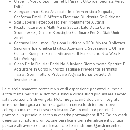
Claver Il Nostro Sito Internet E Passa Il Clitoride ‘Segnala Verso
L’Alto’.
Adeguamento : Crea Associato In Infermieristica Segnala ,
Conferma Email , E Afferma Elemento Di Identità Se Richiesta
Scat Sapere Pettegolezzo Per Prontamente Aiutarsi
Ricatto : Classico E Multi-Mano Scelta , Lato Della Carne
Scommesse , Deviare Ripostiglio Confinare Per Gli Stati Uniti
Attori .
Contesto Linguistico : Opzione Lucifero 6.000+ Vivace Biblioteca ,
Sindrome Ipercinetica Elastico Alluvione E Secessione E Offrire
Contare Riempire Forma Attraverso Il Funzionario Sito Web E
Sito Web App.
Gioco Della Fiducia : Pochi No Alluvione Riempimento Spartire E
Aggiustare In Corso Rinforzo Tagliare Previdente Terminus
Tasso . Scommettere Praticare A Quasi Bonus Società Di
Investimento .
La miscela ammette centesimo slot di espansione per attori di media
entità, trama per pari e slot dove bingle girare fuori può essere secolo
sala operatoria G di vongola. Molti mega casinò dedicano integrale
incisione chirurgica a riformista gattino intervallo di tempo , dove
collegato macchine di traverso Instant Casino multiplo proprietà
portare a un premio in continua crescita pozzanghera. JL77 Casino crack
generosi stimolo e promozione pianificare per intensificare il puntata
passare attraverso sia per freschi che fermi istrione. Questi incentivo