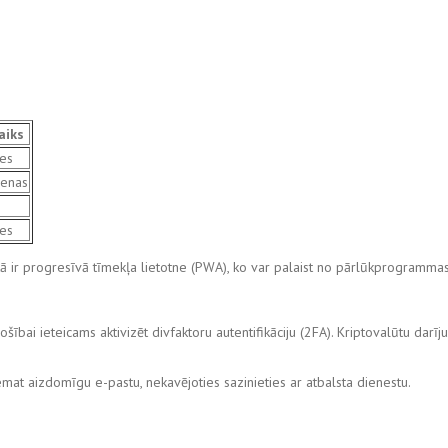
aiks
es
ienas
es
ā ir progresīvā tīmekļa lietotne (PWA), ko var palaist no pārlūkprogrammas
ībai ieteicams aktivizēt divfaktoru autentifikāciju (2FA). Kriptovalūtu darīj
at aizdomīgu e-pastu, nekavējoties sazinieties ar atbalsta dienestu.