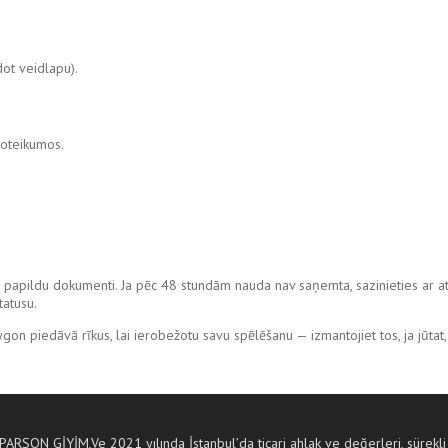
ot veidlapu).
 noteikumos.
ti papildu dokumenti. Ja pēc 48 stundām nauda nav saņemta, sazinieties ar a
tatusu.
on piedāvā rīkus, lai ierobežotu savu spēlēšanu — izmantojiet tos, ja jūtat,
 PARSON GİYİM,Ve 2021 yılında İstanbul’da ticari ahlak ve değerleri, sürekli