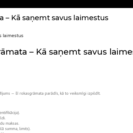
 – Kā saņemt savus laimestus
 laimestus
āmata – Kā saņemt savus laime
jums — šī rokasgrāmata parādīs, kā to veiksmīgi izpildīt.
ntifikācija).
ldi.
ildu maksas.
lā summa, limits).