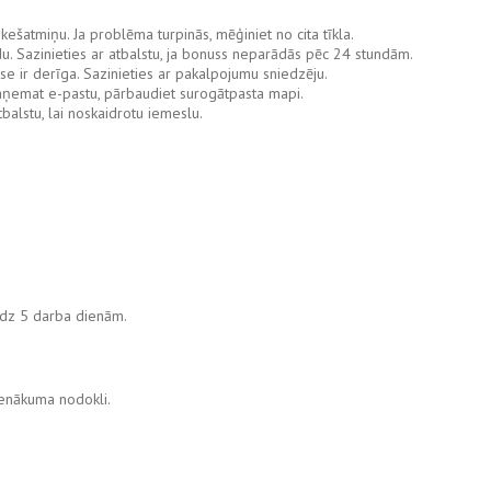
ešatmiņu. Ja problēma turpinās, mēģiniet no cita tīkla.
du. Sazinieties ar atbalstu, ja bonuss neparādās pēc 24 stundām.
ese ir derīga. Sazinieties ar pakalpojumu sniedzēju.
saņemat e-pastu, pārbaudiet surogātpasta mapi.
tbalstu, lai noskaidrotu iemeslu.
īdz 5 darba dienām.
o ienākuma nodokli.