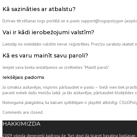
Kā sazināties ar atbalstu?
Dzīvais tērzēšanas logs portālā un e-pasts support@csgopolygon (aizpild
Vai ir kādi ierobežojumi valstīm?
Lietotāji no noteiktām valstīm nevar reģistrēties. Precīzu sarakstu skatiet
Kā es varu mainīt savu paroli?
Ieejiet sava konta iestatījumos un izvēlieties “Mainīt paroli”.
Iekšējais padoms
Ja izmaksa aizkavējas, vispirms pārbaudiet e-pastu — bieži vien tiek prasī
parasti notiek dažu minūšu laikā; ja tās aizkavējas, pārbaudiet blokķēdes s
Nobeigumā jāatgādina, ka katram spēlētājam ir jāspēlē atbildīgi. CSGOPolyg
Comments are closed.
HAKKIMIZDA
2009 yılında deneyimli kadrosu ile Yurt dışın’da ticaret hayatına başlayan