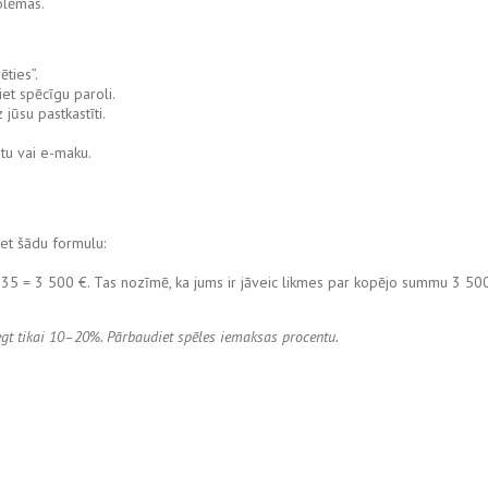
blēmas.
ēties”.
iet spēcīgu paroli.
 jūsu pastkastīti.
ūtu vai e-maku.
iet šādu formulu:
5 = 3 500 €. Tas nozīmē, ka jums ir jāveic likmes par kopējo summu 3 500 
egt tikai 10–20%. Pārbaudiet spēles iemaksas procentu.