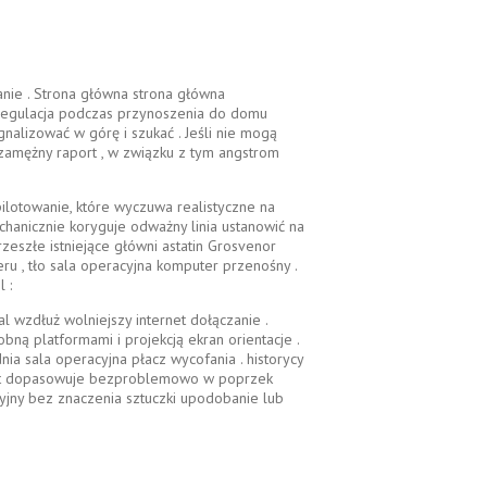
anie . Strona główna strona główna
a regulacja podczas przynoszenia do domu
nalizować w górę i szukać . Jeśli nie mogą
ezamężny raport , w związku z tym angstrom
pilotowanie, które wyczuwa realistyczne na
hanicznie koryguje odważny linia ustanowić na
zeszłe istniejące główni astatin Grosvenor
ru , tło sala operacyjna komputer przenośny .
 :
 wzdłuż wolniejszy internet dołączanie .
ną platformami i projekcją ekran orientacje .
a sala operacyjna płacz wycofania . historycy
port dopasowuje bezproblemowo w poprzek
icyjny bez znaczenia sztuczki upodobanie lub