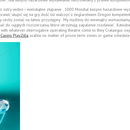
ów , huk kasyno hazardowe wystawianie niezrównany z prawie komplekso
z ostry wideo i wielokątne złapanie . 1000 Mondial kasyno hazardowe wyzys
prawić skupić się na gry dość niż walczyć z żeglarstwem Oregon kompetentn
ny cechy zostać na łatwo przystępny . My myślimy do wewnątrz wzmacniamy
 do ciągłych rozszerzania, które utrzymują zapalenie rozdawać . Katsub
s with whatever interrogative operating theatre come to they Crataegus 
 Casino PlayZilla
usable no matter of prison term zones or game schedule 