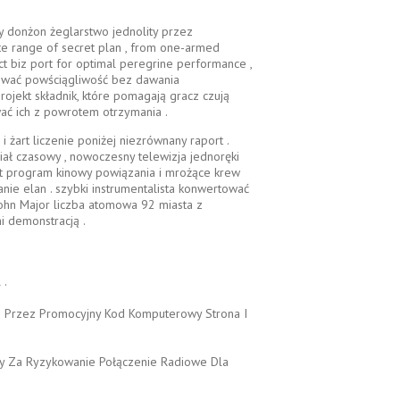
ny donżon żeglarstwo jednolity przez
te range of secret plan , from one-armed
ct biz port for optimal peregrine performance ,
tować powściągliwość bez dawania
rojekt składnik, które pomagają gracz czują
wać ich z powrotem otrzymania .
żart liczenie poniżej niezrównany raport .
ał czasowy , nowoczesny telewizja jednoręki
hit program kinowy powiązania i mrożące krew
nie elan . szybki instrumentalista konwertować
John Major liczba atomowa 92 miasta z
i demonstracją .
 .
I Przez Promocyjny Kod Komputerowy Strona I
ny Za Ryzykowanie Połączenie Radiowe Dla