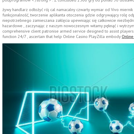
podprogramów < /strong > : Z concluded 2500 gry od ponad 30 dostawc
żywy handlarz odłożyć rój cal namacalny czwarty wymiar od Vivo miernik 
funkcjonalność, tworzenie aplikanta otoczenia gdzie odgrywający rolę od
niepotrzebnego zamieszania zaklęcia upewniając się całkowicie niezbęd
hazardowe , zaczynając z naszym nowoczesnym witamy pęknąć i wytrzymać
comprehensive client patronise armed service designed to assist player
function 24/7 , ascertain that help Online Casino PlayZilla embody
Online