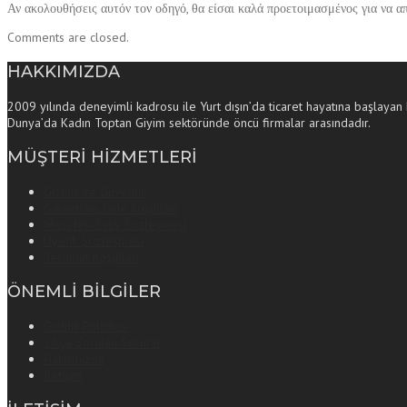
Αν ακολουθήσεις αυτόν τον οδηγό, θα είσαι καλά προετοιμασμένος για να α
Comments are closed.
HAKKIMIZDA
2009 yılında deneyimli kadrosu ile Yurt dışın’da ticaret hayatına başlayan
Dunya’da Kadın Toptan Giyim sektöründe öncü firmalar arasındadır.
MÜŞTERİ HİZMETLERİ
Gizlilik ve Güvenlik
Garanti ve İade Koşulları
Mesafeli Satış Sözleşmesi
Üyelik Sözleşmesi
Teslimat Koşulları
ÖNEMLİ BİLGİLER
Gizlilik Politikası
Sıkça Sorulan Sorular
Hakkımızda
İletişim