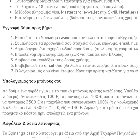
Ταυτοποίηση: διαβατήριο ή ταυτότητα (για επαλήθευση KYC).
Τουλάχιστον 18 ετών (νομική απαίτηση για τυχερά παιχνίδια).
Μέθοδος πληρωμής: Visa, Mastercard, e-wallet (π.χ. Skrill, Neteller)
Κατανόηση των όρων μπόνους (διάβασε τους πριν καταθέσεις χρήματ
Εγγραφή βήμα προς βήμα
Επισκέψου το Spinanga casino και κάνε κλικ στο κουμπί «Εγγραφή»
Συμπλήρωσε τα προσωπικά σου στοιχεία: όνομα, επώνυμο, email, ημε
Δημιούργησε ένα ισχυρό κωδικό πρόσβασης (συνδυασμός γραμμάτων,
Επίλεξε νόμισμα λογαριασμού (EUR για παίκτες από Ελλάδα).
Διάβασε και αποδέξου τους όρους χρήσης.
Επιβεβαίωσε το email σου (θα λάβεις έναν σύνδεσμο στο inbox σου)
Ο λογαριασμός σου είναι έτοιμος. Κάνε την πρώτη κατάθεση για να ε
Υπολογισμός του μπόνους σου
Ας δούμε ένα παράδειγμα με το τυπικό μπόνους πρώτης κατάθεσης. Υποθέ
νούμερα). Αν καταθέσεις 100 €, το μπόνους είναι 100 €, οπότε το σύνολο 
να ποντάρεις 3500 € σε παιχνίδια που συνεισφέρουν 100% (π.χ. κουλοχέρηδ
ξεκλείδωμα είναι 3500 × (1 – 0,96) = 140 €. Δηλαδή, κατά μέσο όρο, θα χά
πραγματικό κόστος πριν αποδεχτείς ένα μπόνους.
Ασφάλεια & άδεια λειτουργίας
Το Spinanga casino λειτουργεί με άδεια από την Αρχή Τυχερών Παιχνιδιών 