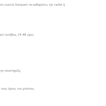
ει σωστά, δοκίμασε να καθαρίσεις την cache ή
ρκεί συνήθως 24-48 ώρες.
την υποστήριξη.
 τους όρους του μπόνους.