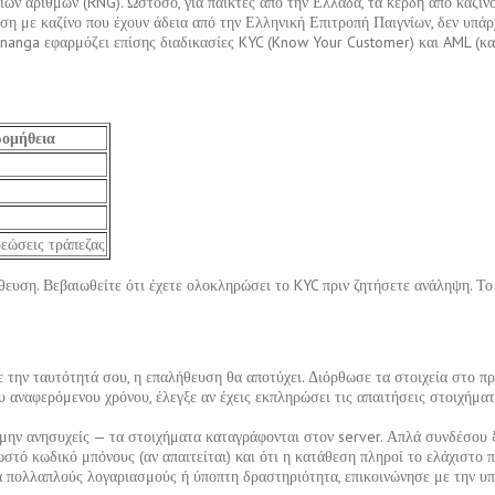
ίων αριθμών (RNG). Ωστόσο, για παίκτες από την Ελλάδα, τα κέρδη από καζίν
η με καζίνο που έχουν άδεια από την Ελληνική Επιτροπή Παιγνίων, δεν υπάρ
inanga εφαρμόζει επίσης διαδικασίες KYC (Know Your Customer) και AML (κα
ομήθεια
ρεώσεις τράπεζας
ήθευση. Βεβαιωθείτε ότι έχετε ολοκληρώσει το KYC πριν ζητήσετε ανάληψη. Τ
ε την ταυτότητά σου, η επαλήθευση θα αποτύχει. Διόρθωσε τα στοιχεία στο π
 αναφερόμενου χρόνου, έλεγξε αν έχεις εκπληρώσει τις απαιτήσεις στοιχήματ
 μην ανησυχείς — τα στοιχήματα καταγράφονται στον server. Απλά συνδέσου ξ
τό κωδικό μπόνους (αν απαιτείται) και ότι η κατάθεση πληροί το ελάχιστο π
 πολλαπλούς λογαριασμούς ή ύποπτη δραστηριότητα, επικοινώνησε με την υπ